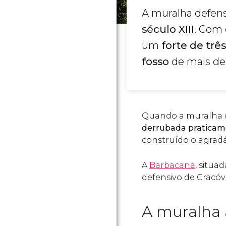
A muralha defens
século XIII
. Com 
um
forte de trê
fosso
de mais de 
Quando a muralha d
derrubada praticam
construído o agrad
A
Barbacana
, situa
defensivo de Cracóvi
A muralha