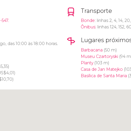
Transporte
-547.
Bonde
: linhas 2, 4, 14, 20
Ônibus
: linhas 124, 152, 
Lugares próximo
o, das 10:00 às 18:00 horas.
Barbacana
(50 m)
Museu Czartoryski
(94 m
Planty
(103 m)
$
5,35)
Casa de Jan Matejko
(10
US$
4,01)
Basílica de Santa Maria
(
$
10,70)
Clique para usar o mapa