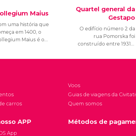
Quartel general da
ollegium Maius
Gestapo
om uma história que
O edifício número 2 da
omeça em 1400, o
rua Pomorska foi
ollegium Maius é o
construído entre 1931 e
ifício universitário mais
1936 como residência
tigo da Polônia e
para os estudantes da
ntre seus estudantes
região de Silésia, mas,
ais populares estave
durante a Segunda
icolau Copérnico.
Guerra Mundial,
Voos
funcionou como quartel
entos
Guias de viagens da Civitati
general da Gestapo.
de carros
Quem somos
nosso APP
Métodos de pagame
iOS App