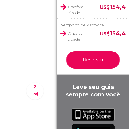
154,4
Cracóvia
US$
cidade
Aeroporto de Katowice
154,4
Cracóvia
US$
cidade
Reservar
Leve seu guia
2
sempre com você