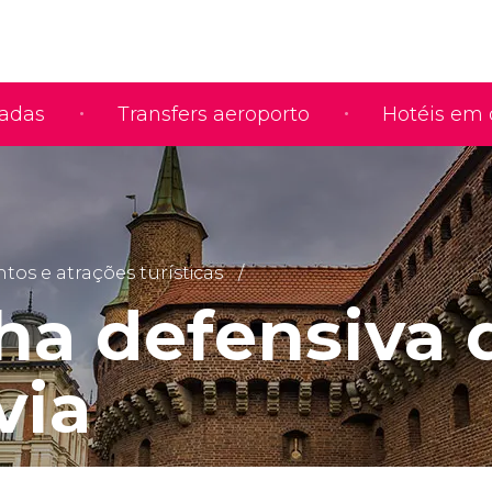
iadas
Transfers aeroporto
Hotéis em 
s e atrações turísticas
ha defensiva 
via