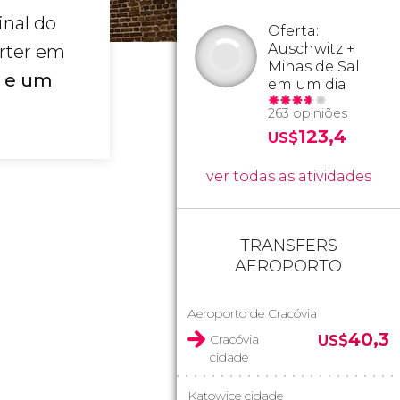
inal do
Oferta:
Auschwitz +
erter em
Minas de Sal
s e um
em um dia
263 opiniões
123,4
US$
ver todas as atividades
TRANSFERS
AEROPORTO
Aeroporto de Cracóvia
40,3
Cracóvia
US$
cidade
Katowice cidade