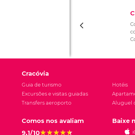
C
C
c
C
ed
an
e
m
Cracóvia
N
Guia de turismo
Hotéis
Excursões e visitas guiadas
Apartam
Transfers aeroporto
Aluguel 
Comos nos avaliam
Baixe 
★★★★★
★★★★★
9,1/10