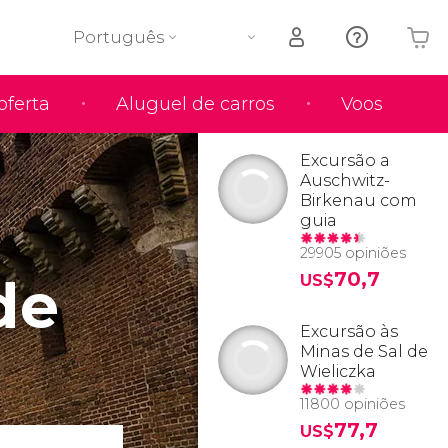
Português
oferta
Aluguel de carros
Voos
O seu carrinho está vazio
Excursão a
Auschwitz-
Birkenau com
guia
29905 opiniões
de
70,7
US$
Excursão às
Minas de Sal de
Wieliczka
11800 opiniões
77,7
US$