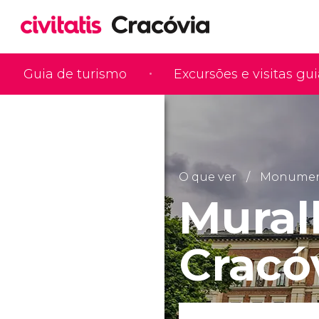
Guia de turismo
Excursões e visitas gu
O que ver
Monumento
Mural
Cracó