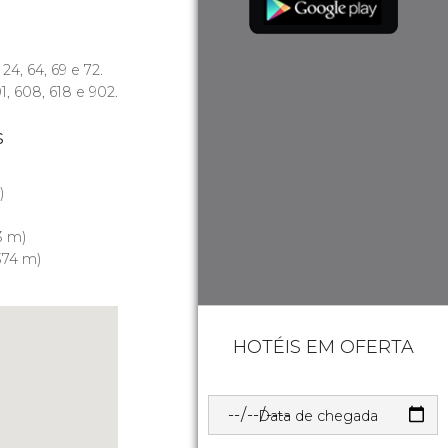
, 24, 64, 69 e 72.
601, 608, 618 e 902.
s
)
3 m)
374 m)
HOTÉIS EM OFERTA
Data de chegada