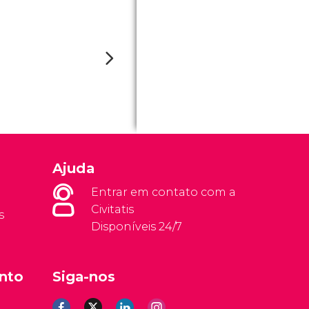
Ajuda
Entrar em contato com a
Civitatis
s
Disponíveis 24/7
nto
Siga-nos