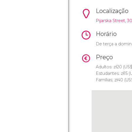
Localização
Pijarska Street, 30
Horário
De terça a doming
Preço
Adultos:
zł
20 (
US
Estudantes:
zł
15 (
Famílias:
zł
40 (
US