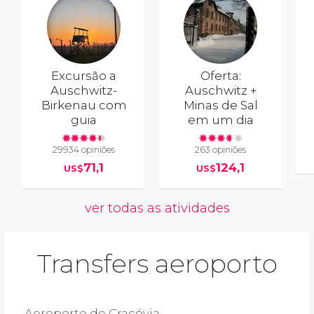
Excursão a
Oferta:
Auschwitz-
Auschwitz +
Birkenau com
Minas de Sal
guia
em um dia
29934 opiniões
263 opiniões
71,1
124,1
US$
US$
ver todas as atividades
Transfers aeroporto
Aeroporto de Cracóvia