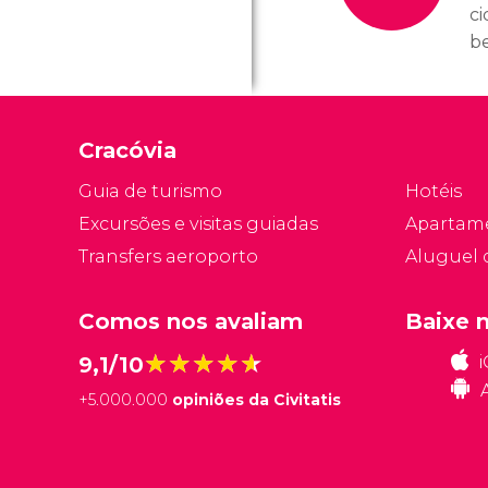
ci
be
u
ao
ti
Cracóvia
ex
u
Guia de turismo
Hotéis
at
Excursões e visitas guiadas
Apartam
Transfers aeroporto
Aluguel 
Comos nos avaliam
Baixe 
★★★★★
★★★★★
9,1/10
+
5.000.000
opiniões da Civitatis