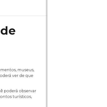
 de
numentos, museus,
 poderá ver de que
ocê poderá observar
ntos turísticos,