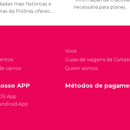
dades mais históricas e
necessária para planejar
las da Polônia, oferece
a viagem, como o horário
ma experiência única
comercial da cidade, o
s visitantes. Se você
idioma, os feriados e
ver três dias para
muitas outras questões
plorá-la, irá descobrir
relevantes.
ma variedade de
Voos
rações imperdíveis.
entos
Guias de viagens da Civitati
de carros
Quem somos
nosso APP
Métodos de pagame
iOS App
Android App