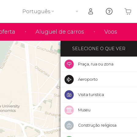
Português
O seu carrinho está vazio
oferta
Aluguel de carros
Voos
SELECIONE O QUE VER
Praça, rua ou zona
Aeroporto
Visita turistíca
Museu
Construção religiosa