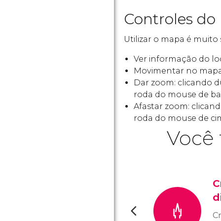
Controles do
Utilizar o mapa é muito 
Ver informação do loc
Movimentar no mapa
Dar zoom: clicando 
roda do mouse de bai
Afastar zoom: clica
roda do mouse de cim
Você 
C
d
Cr