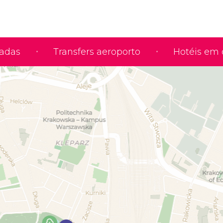
iadas
Transfers aeroporto
Hotéis em 