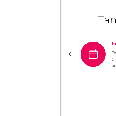
Tam
F
D
Cr
an
m
o
f
vi
a
es