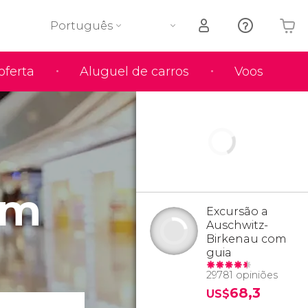
Português
oferta
Aluguel de carros
Voos
O seu carrinho está vazio
em
Excursão a
Auschwitz-
Birkenau com
guia
29781 opiniões
68,3
US$