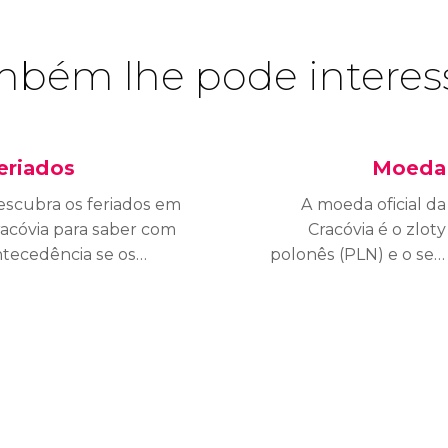
bém lhe pode interes
eriados
Moeda
escubra os feriados em
A moeda oficial da
acóvia para saber com
Cracóvia é o zloty
tecedência se os
polonês (PLN) e o seu
onumentos, museus
símbolo é o zl. Essa
u lojas permanecerão
palavra significa
echados durante a
"dourado" em polonês e
sita, ou se haverá
cada zloty divide-se em
lguma celebração
100 groszy.
pecial.