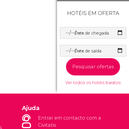
HOTÉIS EM OFERTA
Data de chegada
Data de saída
Pesquisar ofertas
Ver todos os hotéis baratos
Ajuda
Entrar em contacto com a
Civitatis
s