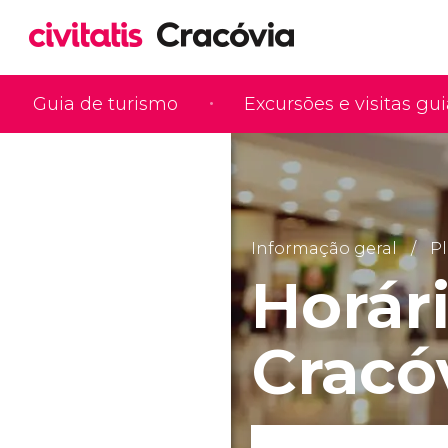
Guia de turismo
Excursões e visitas gu
Informação geral
Pl
Horár
Cracó