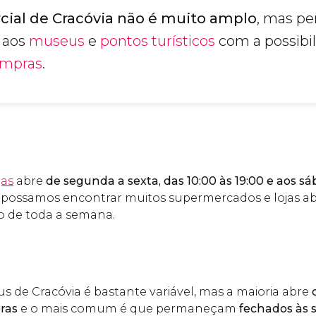
cial de Cracóvia não é muito amplo
, mas pe
a aos
museus
e
pontos turísticos
com a possibi
mpras
.
jas
abre
de segunda a sexta, das 10:00 às 19:00 e aos sá
 possamos encontrar muitos supermercados e lojas abe
o de toda a semana.
s de Cracóvia é bastante variável, mas a maioria abre
d
oras
e o mais comum é que permaneçam
fechados às