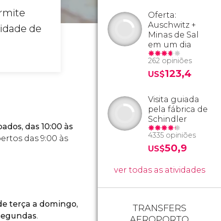
rmite
Oferta:
Auschwitz +
lidade de
Minas de Sal
em um dia
262 opiniões
123,4
US$
Visita guiada
pela fábrica de
Schindler
bados, das 10:00 às
4335 opiniões
rtos das 9:00 às
50,9
US$
ver todas as atividades
e terça a domingo,
TRANSFERS
 segundas
.
AEROPORTO