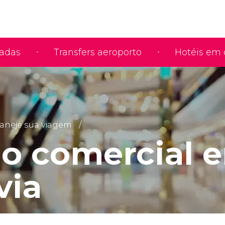
iadas
Transfers aeroporto
Hotéis em 
aneje sua viagem
io comercial 
via